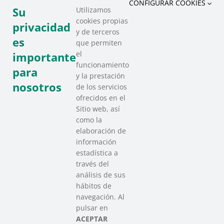
CONFIGURAR COOKIES
Su
Utilizamos
cookies propias
privacidad
y de terceros
es
que permiten
el
importante
funcionamiento
para
y la prestación
nosotros
de los servicios
ofrecidos en el
Sitio web, así
como la
elaboración de
información
estadística a
través del
análisis de sus
hábitos de
SAREEN SAREA
navegación. Al
Asociación que agrupa a las redes
pulsar en
del Tercer Sector Social en Euskadi
ACEPTAR