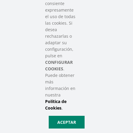
consiente
expresamente
Contacto
el uso de todas
info@sareensarea.eu
las cookies. Si
Iparraguirre, 9 lonja – 48009 Bilbao
desea
946 569 230
rechazarlas o
adaptar su
configuración,
Colabora
pulse en
CONFIGURAR
COOKIES
.
Puede obtener
más
información en
nuestra
Política de
SAREEN SAREA Euskadiko Hirugarren Sektore Soziala – Tercer
Cookies
.
Sector Social de Euskadi
Aviso Legal
|
Política de Privacidad
|
Política de Cookies
|
Política
ACEPTAR
de Privacidad de Redes Sociales