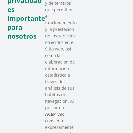
privacidad
y de terceros
Recursos
es
que permiten
el
importante
funcionamiento
para
y la prestación
nosotros
de los servicios
ofrecidos en el
Sitio web, así
como la
elaboración de
información
estadística a
través del
análisis de sus
hábitos de
SAREEN SAREA
navegación. Al
Asociación que agrupa a las redes
pulsar en
del Tercer Sector Social en Euskadi
ACEPTAR
consiente
expresamente
Contacto