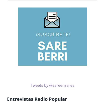
noticias
por
temas
Tweets by @sareensarea
Entrevistas Radio Popular