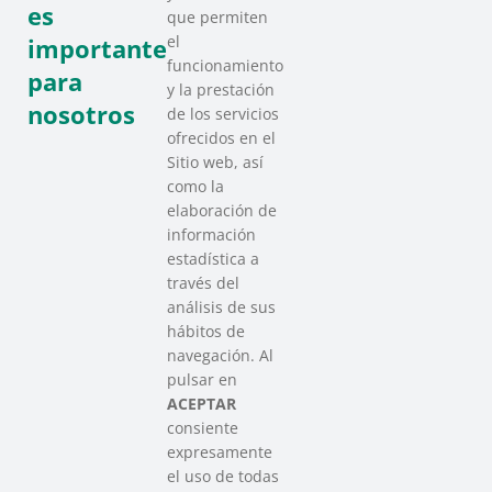
es
que permiten
el
importante
funcionamiento
para
y la prestación
nosotros
de los servicios
ofrecidos en el
Sitio web, así
como la
elaboración de
información
estadística a
través del
análisis de sus
hábitos de
SAREEN SAREA
navegación. Al
Asociación que agrupa a las redes
pulsar en
del Tercer Sector Social en Euskadi
ACEPTAR
consiente
expresamente
Contacto
el uso de todas
info@sareensarea.eu