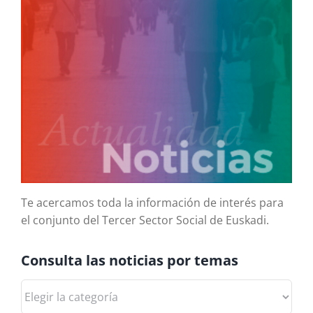
Te acercamos toda la información de interés para
el conjunto del Tercer Sector Social de Euskadi.
Consulta las noticias por temas
Consulta
las