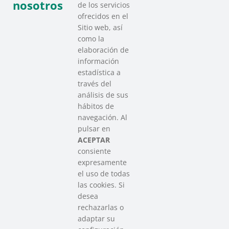
nosotros
de los servicios
ofrecidos en el
Sitio web, así
como la
elaboración de
información
estadística a
través del
análisis de sus
hábitos de
SAREEN SAREA
navegación. Al
Asociación que agrupa a las redes
pulsar en
del Tercer Sector Social en Euskadi
ACEPTAR
consiente
expresamente
Contacto
el uso de todas
info@sareensarea.eu
las cookies. Si
Iparraguirre, 9 lonja – 48009 Bilbao
desea
946 569 230
rechazarlas o
adaptar su