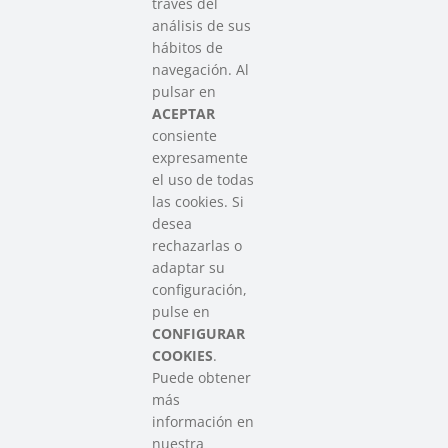
través del
análisis de sus
hábitos de
SAREEN SAREA
navegación. Al
Asociación que agrupa a las redes
pulsar en
del Tercer Sector Social en Euskadi
ACEPTAR
consiente
expresamente
Contacto
el uso de todas
info@sareensarea.eu
las cookies. Si
Iparraguirre, 9 lonja – 48009 Bilbao
desea
946 569 230
rechazarlas o
adaptar su
configuración,
Colabora
pulse en
CONFIGURAR
COOKIES
.
Puede obtener
más
información en
nuestra