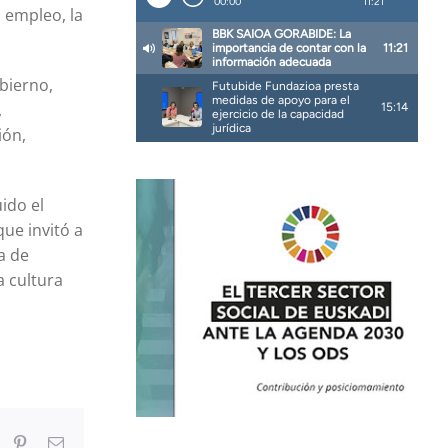
l empleo, la
obierno,
,
ión,
ido el
que invitó a
a de
a cultura
In
umblr
Pinterest
Correo