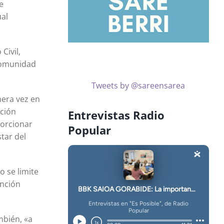
e
ual
Civil,
 Comunidad
Tweets by @sareensarea
mera vez en
ación
Entrevistas Radio
porcionar
Popular
tar del
o se limite
ención
mbién, «a