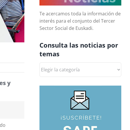
Te acercamos toda la información de
interés para el conjunto del Tercer
Sector Social de Euskadi.
Consulta las noticias por
temas
Consulta
las
noticias
es y
por
temas
ado