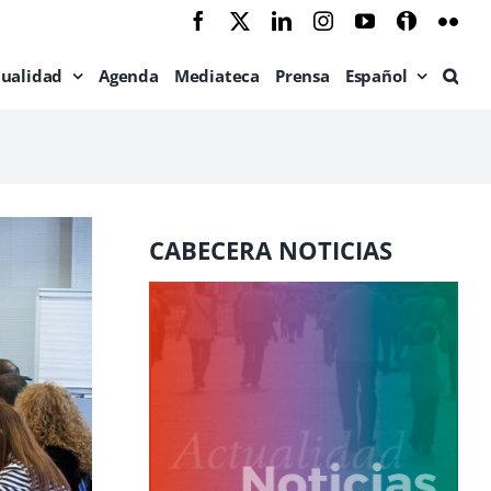
Facebook
X
LinkedIn
Instagram
YouTube
Ivoox
Flic
tualidad
Agenda
Mediateca
Prensa
Español
CABECERA NOTICIAS