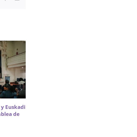
electrónico
Sareen Sarea impulsa la
a y Euskadi
participación de Infancia y
mblea de
Adolescencia en políticas de
vivienda
18 Mayo 2026