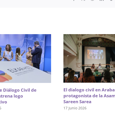
El dialogo civil en Arab
 Diálogo Civil de
protagonista de la Asa
strena logo
Sareen Sarea
tivo
17 Junio 2026
6