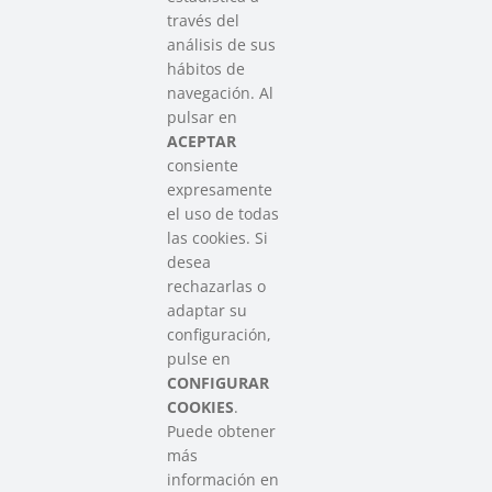
través del
análisis de sus
hábitos de
SAREEN SAREA
navegación. Al
Asociación que agrupa a las redes
pulsar en
del Tercer Sector Social en Euskadi
ACEPTAR
consiente
expresamente
Contacto
el uso de todas
info@sareensarea.eu
las cookies. Si
Iparraguirre, 9 lonja – 48009 Bilbao
desea
946 569 230
rechazarlas o
adaptar su
configuración,
Colabora
pulse en
CONFIGURAR
COOKIES
.
Puede obtener
más
información en