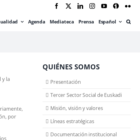
Facebook
X
LinkedIn
Instagram
YouTube
Ivoox
Flic
tualidad
Agenda
Mediateca
Prensa
Español
QUIÉNES SOMOS
 y la
Presentación
Tercer Sector Social de Euskadi
Misión, visión y valores
ariamente,
ón, por
Líneas estratégicas
Documentación institucional
ios