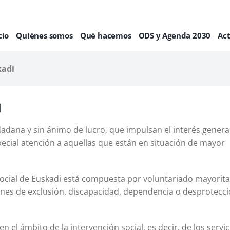
cio
Quiénes somos
Qué hacemos
ODS y Agenda 2030
Ac
kadi
I
dadana y sin ánimo de lucro, que impulsan el interés general
ecial atención a aquellas que están en situación de mayor
 Social de Euskadi está compuesta por voluntariado mayorit
ones de exclusión, discapacidad, dependencia o desprotecci
n el ámbito de la intervención social, es decir, de los servic