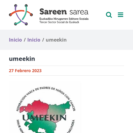
Saltar
al
contenido
Inicio
Inicio
umeekin
umeekin
27 Febrero 2023