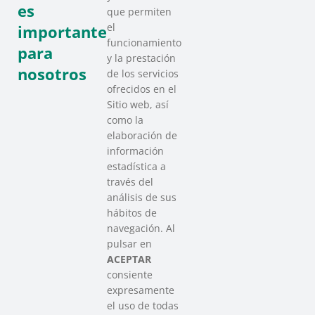
es
que permiten
el
importante
funcionamiento
para
y la prestación
nosotros
de los servicios
ofrecidos en el
Sitio web, así
como la
elaboración de
información
estadística a
través del
análisis de sus
hábitos de
SAREEN SAREA
navegación. Al
Asociación que agrupa a las redes
pulsar en
del Tercer Sector Social en Euskadi
ACEPTAR
consiente
expresamente
Contacto
el uso de todas
info@sareensarea.eu