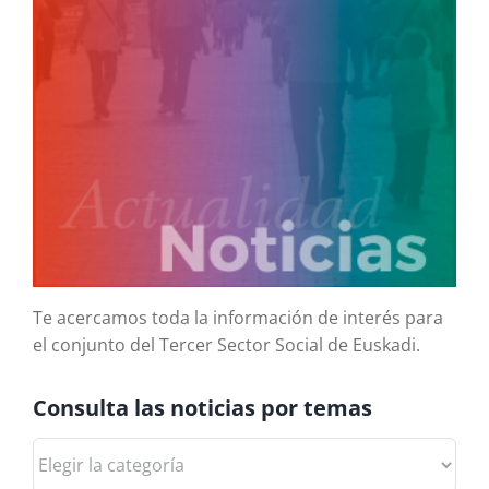
Te acercamos toda la información de interés para
el conjunto del Tercer Sector Social de Euskadi.
Consulta las noticias por temas
Consulta
las