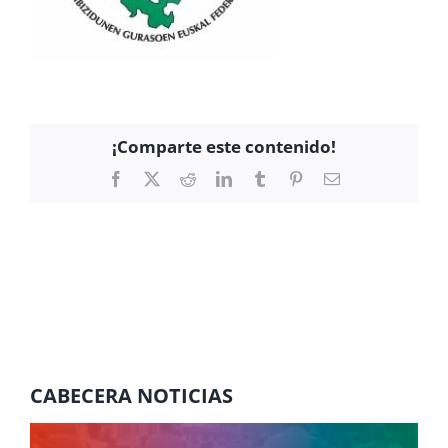
¡Comparte este contenido!
Facebook
X
Reddit
LinkedIn
Tumblr
Pinterest
Correo
electrónico
CABECERA NOTICIAS