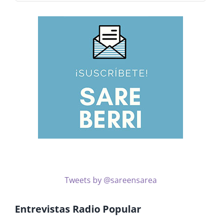
noticias
por
temas
Tweets by @sareensarea
Entrevistas Radio Popular