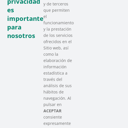
privacidad
y de terceros
es
que permiten
el
importante
funcionamiento
para
y la prestación
nosotros
de los servicios
ofrecidos en el
Sitio web, así
como la
elaboración de
información
estadística a
través del
análisis de sus
hábitos de
SAREEN SAREA
navegación. Al
Asociación que agrupa a las redes
pulsar en
del Tercer Sector Social en Euskadi
ACEPTAR
consiente
expresamente
Contacto