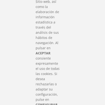
Sitio web, así
como la
elaboración de
información
estadística a
través del
análisis de sus
hábitos de
SAREEN SAREA
navegación. Al
Asociación que agrupa a las redes
pulsar en
del Tercer Sector Social en Euskadi
ACEPTAR
consiente
expresamente
Contacto
el uso de todas
info@sareensarea.eu
las cookies. Si
Iparraguirre, 9 lonja – 48009 Bilbao
desea
946 569 230
rechazarlas o
adaptar su
configuración,
Colabora
pulse en
CONFIGURAR