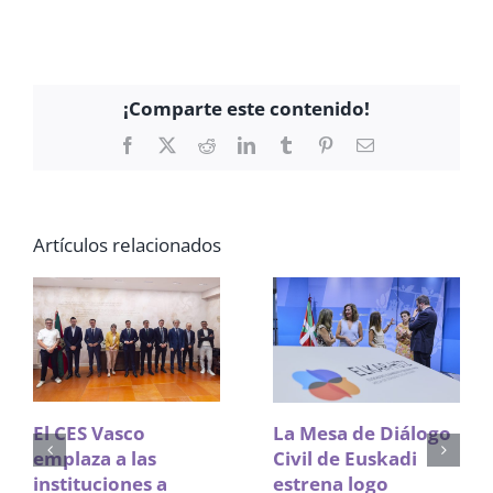
¡Comparte este contenido!
Facebook
X
Reddit
LinkedIn
Tumblr
Pinterest
Correo
electrónico
Artículos relacionados
El CES Vasco
La Mesa de Diálogo
emplaza a las
Civil de Euskadi
instituciones a
estrena logo