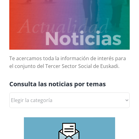
Te acercamos toda la información de interés para
el conjunto del Tercer Sector Social de Euskadi.
Consulta las noticias por temas
Consulta
las
noticias
por
temas