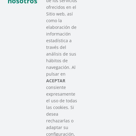
nosotros
de los servicios
ofrecidos en el
Sitio web, así
como la
elaboración de
información
estadística a
través del
análisis de sus
hábitos de
SAREEN SAREA
navegación. Al
Asociación que agrupa a las redes
pulsar en
del Tercer Sector Social en Euskadi
ACEPTAR
consiente
expresamente
Contacto
el uso de todas
info@sareensarea.eu
las cookies. Si
Iparraguirre, 9 lonja – 48009 Bilbao
desea
946 569 230
rechazarlas o
adaptar su
configuración,