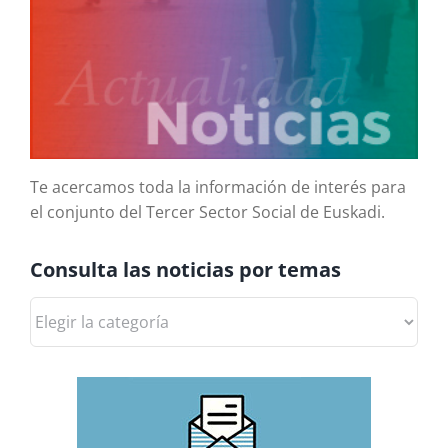
Te acercamos toda la información de interés para
el conjunto del Tercer Sector Social de Euskadi.
Consulta las noticias por temas
Consulta
las
noticias
por
temas