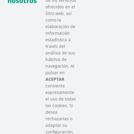
nosotros
de los servicios
ofrecidos en el
Sitio web, así
como la
elaboración de
información
estadística a
través del
análisis de sus
hábitos de
SAREEN SAREA
navegación. Al
Asociación que agrupa a las redes
pulsar en
del Tercer Sector Social en Euskadi
ACEPTAR
consiente
expresamente
Contacto
el uso de todas
info@sareensarea.eu
las cookies. Si
Iparraguirre, 9 lonja – 48009 Bilbao
desea
946 569 230
rechazarlas o
adaptar su
configuración,