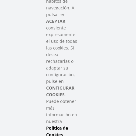
hábitos de
SAREEN SAREA
navegación. Al
Asociación que agrupa a las redes
pulsar en
del Tercer Sector Social en Euskadi
ACEPTAR
consiente
expresamente
Contacto
el uso de todas
info@sareensarea.eu
las cookies. Si
Iparraguirre, 9 lonja – 48009 Bilbao
desea
946 569 230
rechazarlas o
adaptar su
configuración,
Colabora
pulse en
CONFIGURAR
COOKIES
.
Puede obtener
más
información en
nuestra
Política de
SAREEN SAREA Euskadiko Hirugarren Sektore Soziala – Tercer
Sector Social de Euskadi
Cookies
.