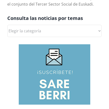
el conjunto del Tercer Sector Social de Euskadi.
Consulta las noticias por temas
Consulta
las
noticias
por
temas