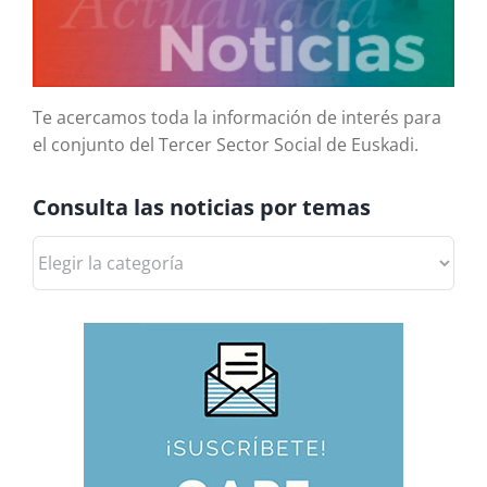
Te acercamos toda la información de interés para
el conjunto del Tercer Sector Social de Euskadi.
Consulta las noticias por temas
Consulta
las
noticias
por
temas