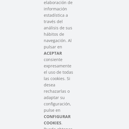
elaboración de
información
estadística a
través del
análisis de sus
hábitos de
SAREEN SAREA
navegación. Al
Asociación que agrupa a las redes
pulsar en
del Tercer Sector Social en Euskadi
ACEPTAR
consiente
expresamente
Contacto
el uso de todas
info@sareensarea.eu
las cookies. Si
Iparraguirre, 9 lonja – 48009 Bilbao
desea
946 569 230
rechazarlas o
adaptar su
configuración,
Colabora
pulse en
CONFIGURAR
COOKIES
.