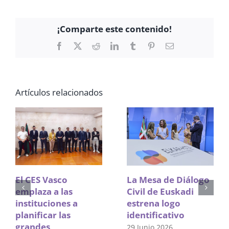
¡Comparte este contenido!
Facebook
X
Reddit
LinkedIn
Tumblr
Pinterest
Correo
electrónico
Artículos relacionados
El CES Vasco
La Mesa de Diálogo
emplaza a las
Civil de Euskadi
instituciones a
estrena logo
planificar las
identificativo
grandes
29 Junio 2026