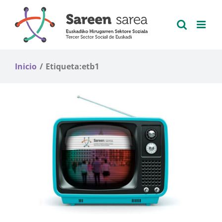
Saltar
al
contenido
Inicio
Etiqueta:
etb1