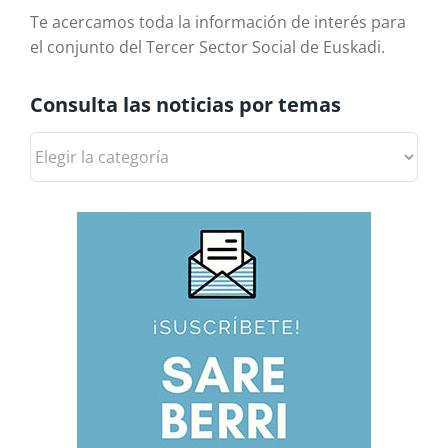
Te acercamos toda la información de interés para
el conjunto del Tercer Sector Social de Euskadi.
Consulta las noticias por temas
Consulta
las
noticias
por
temas