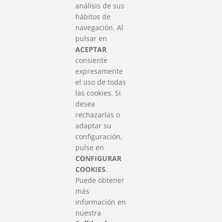
análisis de sus
hábitos de
SAREEN SAREA
navegación. Al
Asociación que agrupa a las redes
pulsar en
del Tercer Sector Social en Euskadi
ACEPTAR
consiente
expresamente
Contacto
el uso de todas
info@sareensarea.eu
las cookies. Si
Iparraguirre, 9 lonja – 48009 Bilbao
desea
946 569 230
rechazarlas o
adaptar su
configuración,
Colabora
pulse en
CONFIGURAR
COOKIES
.
Puede obtener
más
información en
nuestra