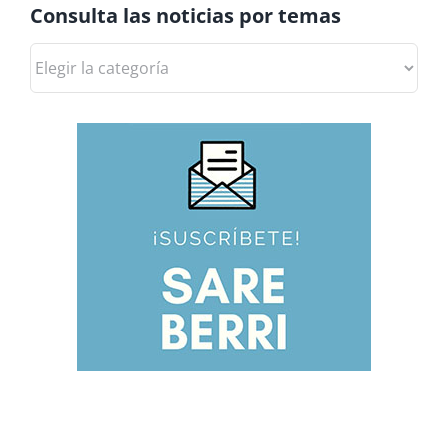
Consulta las noticias por temas
Consulta
las
noticias
por
temas