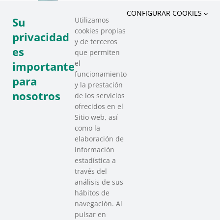
CONFIGURAR COOKIES
Su
Utilizamos
cookies propias
privacidad
y de terceros
es
que permiten
el
importante
funcionamiento
para
y la prestación
nosotros
de los servicios
ofrecidos en el
Sitio web, así
como la
elaboración de
información
estadística a
través del
análisis de sus
hábitos de
SAREEN SAREA
navegación. Al
Asociación que agrupa a las redes
pulsar en