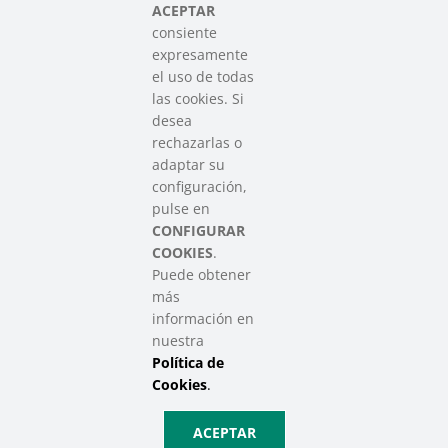
del Tercer Sector Social en Euskadi
ACEPTAR
consiente
expresamente
Contacto
el uso de todas
info@sareensarea.eu
las cookies. Si
Iparraguirre, 9 lonja – 48009 Bilbao
desea
946 569 230
rechazarlas o
adaptar su
configuración,
Colabora
pulse en
CONFIGURAR
COOKIES
.
Puede obtener
más
información en
nuestra
Política de
SAREEN SAREA Euskadiko Hirugarren Sektore Soziala – Tercer
Sector Social de Euskadi
Cookies
.
Aviso Legal
|
Política de Privacidad
|
Política de Cookies
|
Política
ACEPTAR
de Privacidad de Redes Sociales