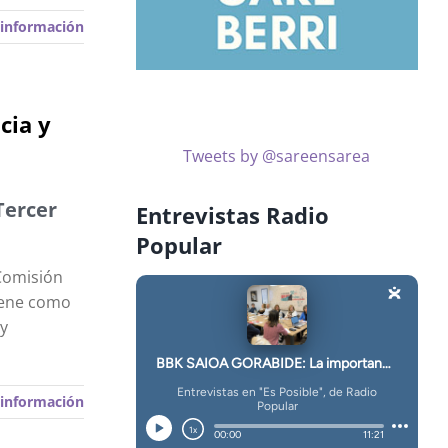
información
cia y
Tweets by @sareensarea
Tercer
Entrevistas Radio
Popular
 Comisión
tiene como
 y
información