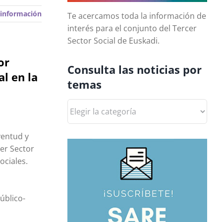
información
Te acercamos toda la información de
interés para el conjunto del Tercer
Sector Social de Euskadi.
or
Consulta las noticias por
al en la
temas
Consulta
las
noticias
ventud y
por
er Sector
temas
ociales.
úblico-