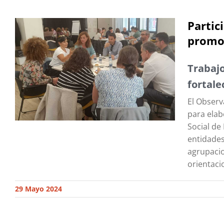
Partic
promoc
Trabaj
fortale
El Observ
para elab
Social de
entidades
agrupacio
orientaci
29 Mayo 2024