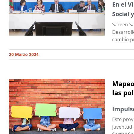
En el V
Social 
Sareen Sa
Desarroll
cambio pr
20 Marzo 2024
Mapeo 
las po
Impulso
Este proy
Juventud 