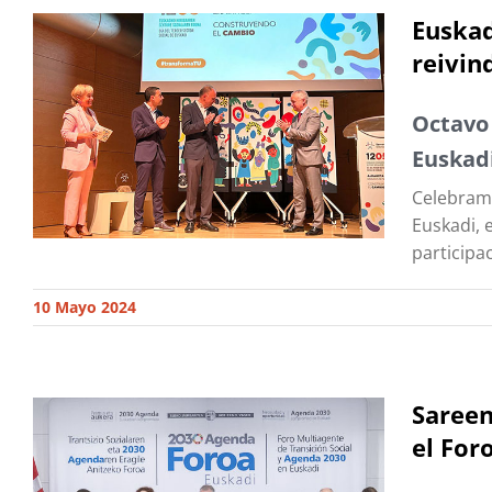
Euskad
reivin
Octavo 
Euskad
Celebramo
Euskadi, 
participa
10 Mayo 2024
Sareen
el For