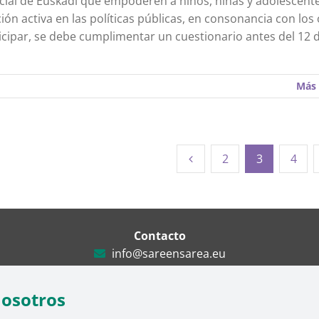
cial de Euskadi que empoderen a niños, niñas y adolescent
ión activa en las políticas públicas, en consonancia con los 
icipar, se debe cumplimentar un cuestionario antes del 12 d
Más 
2
3
4
Contacto
info@sareensarea.eu
Iparraguirre, 9 lonja – 48009 Bilbao
946 569 230
nosotros