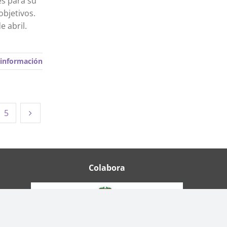
es para su
objetivos.
e abril.
información
5
Colabora