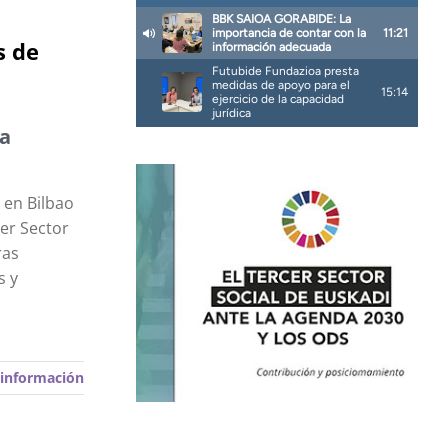
s de
ra
 en Bilbao
er Sector
ras
s y
información