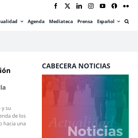
Facebook
X
LinkedIn
Instagram
YouTube
Ivoox
Flic
tualidad
Agenda
Mediateca
Prensa
Español
CABECERA NOTICIAS
ión
la
 y su
ienda de los
o hacia una