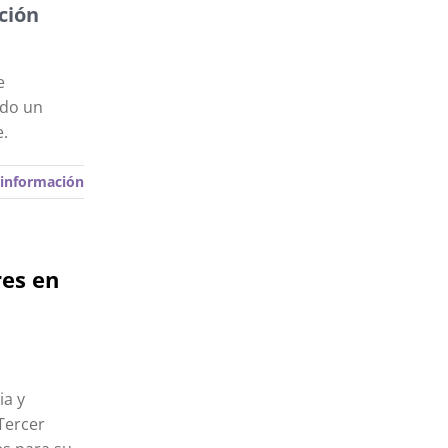
ición
e
ndo un
e.
información
res en
ia y
 Tercer