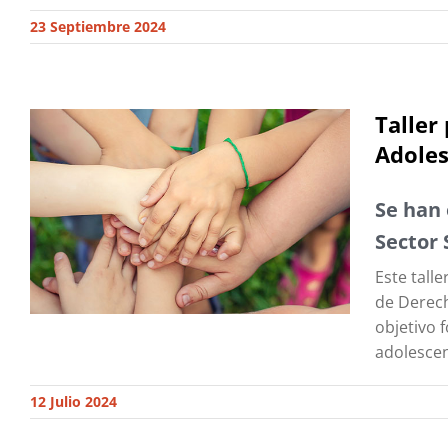
23 Septiembre 2024
Taller
Adoles
Se han 
Sector 
Este tall
de Derech
objetivo 
adolescen
12 Julio 2024