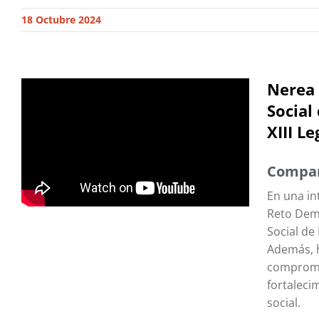
18 Octubre 2024
Nerea 
Social
XIII Le
Compar
En una in
Reto Demo
Social de
Además, h
compromis
fortaleci
social.