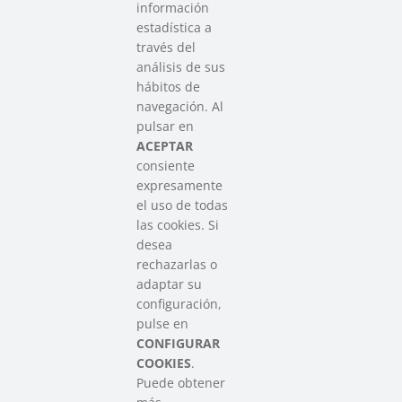
información
estadística a
través del
análisis de sus
hábitos de
SAREEN SAREA
navegación. Al
Asociación que agrupa a las redes
pulsar en
del Tercer Sector Social en Euskadi
ACEPTAR
consiente
expresamente
Contacto
el uso de todas
info@sareensarea.eu
las cookies. Si
Iparraguirre, 9 lonja – 48009 Bilbao
desea
946 569 230
rechazarlas o
adaptar su
configuración,
Colabora
pulse en
CONFIGURAR
COOKIES
.
Puede obtener