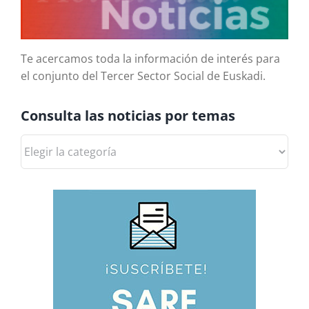
Te acercamos toda la información de interés para
el conjunto del Tercer Sector Social de Euskadi.
Consulta las noticias por temas
Consulta
las
noticias
por
temas