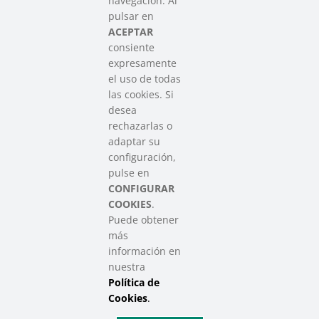
navegación. Al
Asociación que agrupa a las redes
pulsar en
del Tercer Sector Social en Euskadi
ACEPTAR
consiente
expresamente
Contacto
el uso de todas
info@sareensarea.eu
las cookies. Si
Iparraguirre, 9 lonja – 48009 Bilbao
desea
946 569 230
rechazarlas o
adaptar su
configuración,
Colabora
pulse en
CONFIGURAR
COOKIES
.
Puede obtener
más
información en
nuestra
Política de
SAREEN SAREA Euskadiko Hirugarren Sektore Soziala – Tercer
Sector Social de Euskadi
Cookies
.