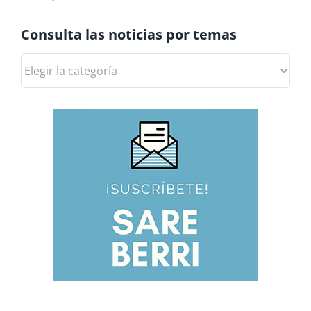
Consulta las noticias por temas
Consulta
las
noticias
por
temas