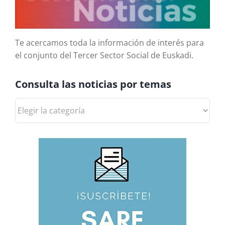
Te acercamos toda la información de interés para
el conjunto del Tercer Sector Social de Euskadi.
Consulta las noticias por temas
Consulta
las
noticias
por
temas