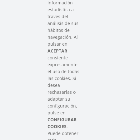
información
estadística a
través del
análisis de sus
hábitos de
SAREEN SAREA
navegación. Al
Asociación que agrupa a las redes
pulsar en
del Tercer Sector Social en Euskadi
ACEPTAR
consiente
expresamente
Contacto
el uso de todas
info@sareensarea.eu
las cookies. Si
Iparraguirre, 9 lonja – 48009 Bilbao
desea
946 569 230
rechazarlas o
adaptar su
configuración,
Colabora
pulse en
CONFIGURAR
COOKIES
.
Puede obtener