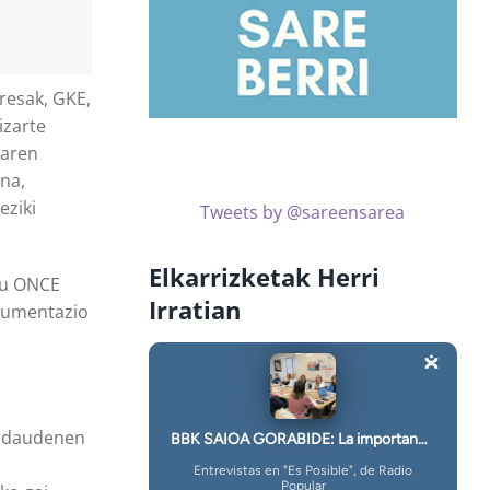
presak, GKE,
izarte
laren
una,
eziki
Tweets by @sareensarea
Elkarrizketak Herri
itu ONCE
Irratian
okumentazio
an daudenen