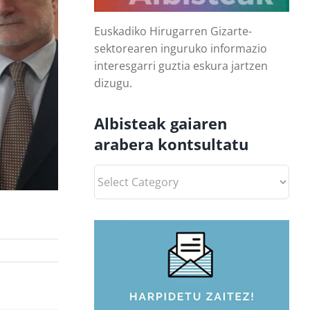
Euskadiko Hirugarren Gizarte-
sektorearen inguruko informazio
interesgarri guztia eskura jartzen
dizugu.
Albisteak gaiaren
arabera kontsultatu
Albisteak
gaiaren
arabera
kontsultatu