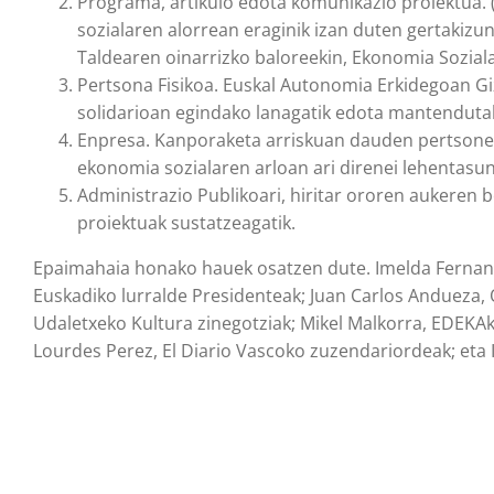
Programa, artikulo edota komunikazio proiektua. (Te
sozialaren alorrean eraginik izan duten gertakizu
Taldearen oinarrizko baloreekin, Ekonomia Soziala
Pertsona Fisikoa. Euskal Autonomia Erkidegoan Gi
solidarioan egindako lanagatik edota mantendutak
Enpresa. Kanporaketa arriskuan dauden pertsone
ekonomia sozialaren arloan ari direnei lehentas
Administrazio Publikoari, hiritar ororen aukere
proiektuak sustatzeagatik.
Epaimahaia honako hauek osatzen dute. Imelda Fernan
Euskadiko lurralde Presidenteak; Juan Carlos Andueza, 
Udaletxeko Kultura zinegotziak; Mikel Malkorra, EDEKA
Lourdes Perez, El Diario Vascoko zuzendariordeak; eta I