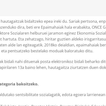
a hautagaitzak bidaltzeko epea ireki du. Sariak pertsona, en
uzenduko dira, beti ere Epaimahaiak hala erabakita, ONCE G
Sektore Sozialaren helburuei jaramon eginez Ekonomia Sozia
at hartuta. Eta zehatzago, hiritar guztien aldeko irisgarritas
en alde lan egiteagatik. 2018ko deialdian, epaimahaiak ber
o eta pentsatzeko bestelako moduak baloratuko ditu.
 bidali nahi dituenak posta elektronikoz bidali beharko d
 apirilaren 13a baino lehen, hautagaitza ziurtatzen duen d
kategoria bakoitzeko.
ldutako sentsibilitate sozialagatik, edota egoera larriene