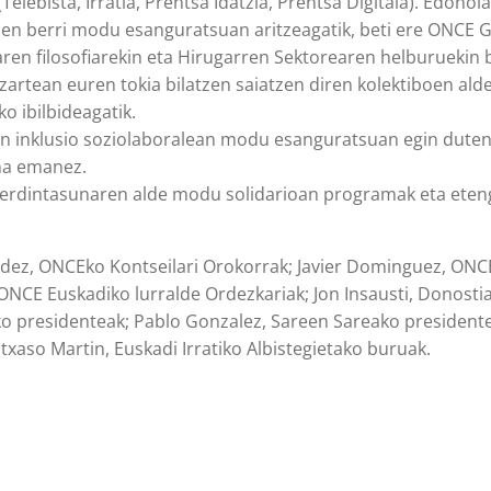
lebista, Irratia, Prentsa Idatzia, Prentsa Digitala). Edonola
nen berri modu esanguratsuan aritzeagatik, beti ere ONCE G
ren filosofiarekin eta Hirugarren Sektorearen helburuekin b
zartean euren tokia bilatzen saiatzen diren kolektiboen al
o ibilbideagatik.
n inklusio soziolaboralean modu esanguratsuan egin duten
una emanez.
n berdintasunaren alde modu solidarioan programak eta ete
dez, ONCEko Kontseilari Orokorrak; Javier Dominguez, ONC
ONCE Euskadiko lurralde Ordezkariak; Jon Insausti, Donosti
ko presidenteak; Pablo Gonzalez, Sareen Sareako president
txaso Martin, Euskadi Irratiko Albistegietako buruak.