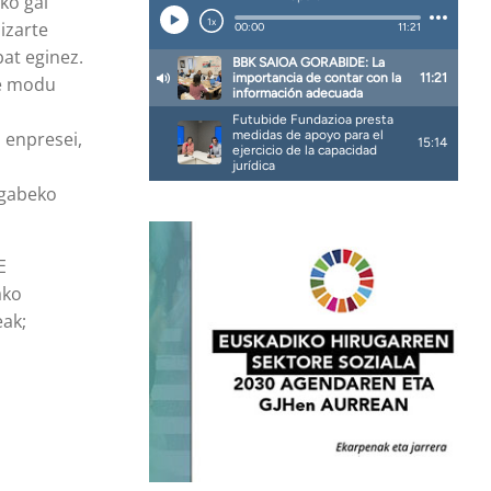
ko gai
izarte
at eginez.
de modu
 enpresei,
ngabeko
E
ako
eak;