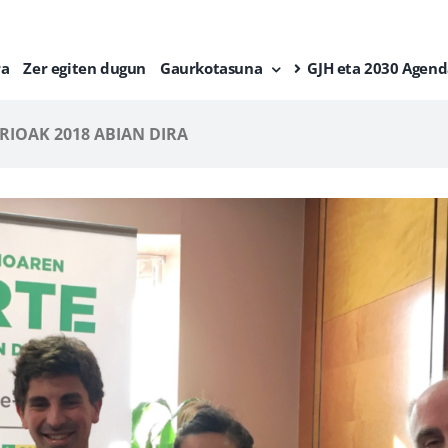
ra
Zer egiten dugun
Gaurkotasuna
GJH eta 2030 Agend
RIOAK 2018 ABIAN DIRA