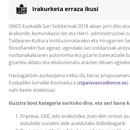
Irakurketa erraza ikusi
ONCE Euskadik Sari Solidarioak 2018 abian jarri ditu et
erakunde, komunikazio lan eta Herri- administrazioei z
Taldearen Kultura Instituzionalarekin eta Hirugarren 
filosofiarekin bat eginez, egindako lan solidarioak aintz
norbanakakoaren autonomia eta gizarte bateratzaile bat
gizartea aldatu eta eboluzionatu arazten dituen egitek
Hautagaitzen aurkezpena irekia da, beraz proposamenak
Euskadiko lurralde Kontseilura (
ctpaisvasco@once.es
)
nahi beste atxekituaz.
Guztira bost kategoria sarituko dira, eta sari bana 
Enpresa, GKE, edo erakundea. Joan den urtean aza
eskubide sozialen alde azaldutako ibilbideagatik.