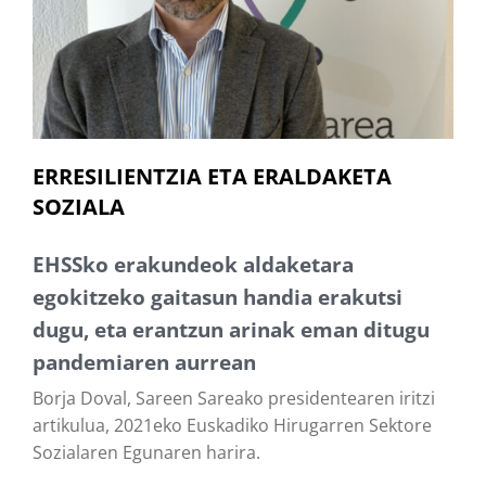
ERRESILIENTZIA ETA ERALDAKETA
SOZIALA
EHSSko erakundeok aldaketara
egokitzeko gaitasun handia erakutsi
dugu, eta erantzun arinak eman ditugu
pandemiaren aurrean
Borja Doval, Sareen Sareako presidentearen iritzi
artikulua, 2021eko Euskadiko Hirugarren Sektore
Sozialaren Egunaren harira.