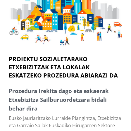
PROIEKTU SOZIALETARAKO
ETXEBIZITZAK ETA LOKALAK
ESKATZEKO PROZEDURA ABIARAZI DA
Prozedura irekita dago eta eskaerak
Etxebizitza Sailburuordetzara bidali
behar dira
Eusko Jaurlaritzako Lurralde Plangintza, Etxebizitza
eta Garraio Sailak Euskadiko Hirugarren Sektore