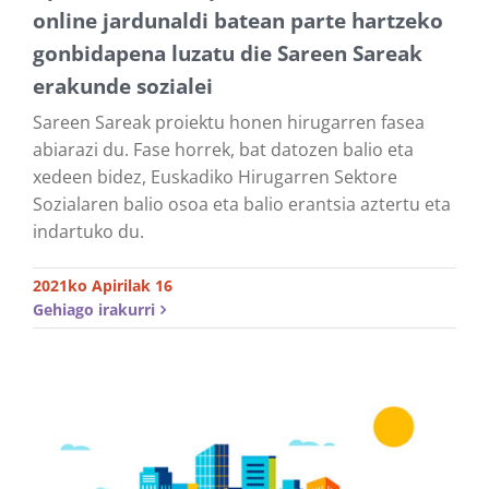
online jardunaldi batean parte hartzeko
gonbidapena luzatu die Sareen Sareak
erakunde sozialei
Sareen Sareak proiektu honen hirugarren fasea
abiarazi du. Fase horrek, bat datozen balio eta
xedeen bidez, Euskadiko Hirugarren Sektore
Sozialaren balio osoa eta balio erantsia aztertu eta
indartuko du.
2021ko Apirilak 16
Gehiago irakurri