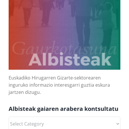
Euskadiko Hirugarren Gizarte-sektorearen
inguruko informazio interesgarri guztia eskura
jartzen dizugu.
Albisteak gaiaren arabera kontsultatu
Albisteak
gaiaren