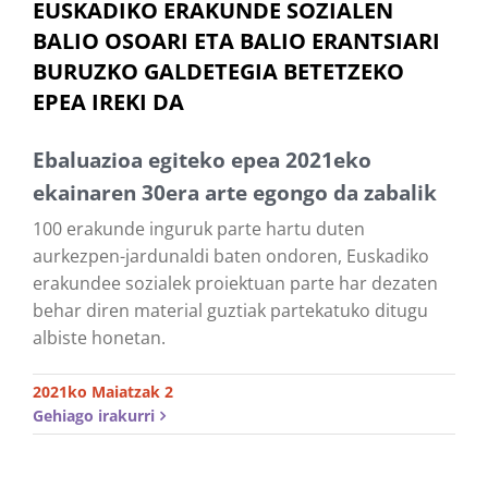
EUSKADIKO ERAKUNDE SOZIALEN
BALIO OSOARI ETA BALIO ERANTSIARI
BURUZKO GALDETEGIA BETETZEKO
EPEA IREKI DA
Ebaluazioa egiteko epea 2021eko
ekainaren 30era arte egongo da zabalik
100 erakunde inguruk parte hartu duten
aurkezpen-jardunaldi baten ondoren, Euskadiko
erakundee sozialek proiektuan parte har dezaten
behar diren material guztiak partekatuko ditugu
albiste honetan.
2021ko Maiatzak 2
Gehiago irakurri