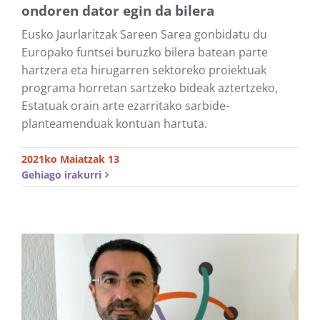
ondoren dator egin da bilera
Eusko Jaurlaritzak Sareen Sarea gonbidatu du
Europako funtsei buruzko bilera batean parte
hartzera eta hirugarren sektoreko proiektuak
programa horretan sartzeko bideak aztertzeko,
Estatuak orain arte ezarritako sarbide-
planteamenduak kontuan hartuta.
2021ko Maiatzak 13
Gehiago irakurri