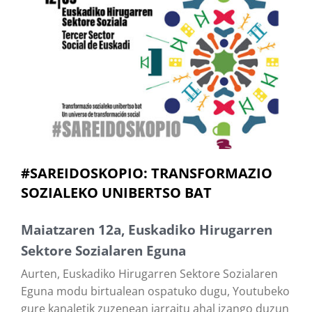
#SAREIDOSKOPIO: TRANSFORMAZIO
SOZIALEKO UNIBERTSO BAT
Maiatzaren 12a, Euskadiko Hirugarren
Sektore Sozialaren Eguna
Aurten, Euskadiko Hirugarren Sektore Sozialaren
Eguna modu birtualean ospatuko dugu, Youtubeko
gure kanaletik zuzenean jarraitu ahal izango duzun