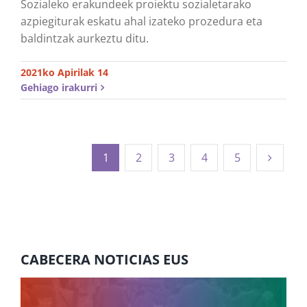
Sozialeko erakundeek proiektu sozialetarako
azpiegiturak eskatu ahal izateko prozedura eta
baldintzak aurkeztu ditu.
2021ko Apirilak 14
Gehiago irakurri
1
2
3
4
5
CABECERA NOTICIAS EUS