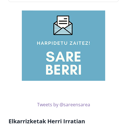
arabera
kontsultatu
Tweets by @sareensarea
Elkarrizketak Herri Irratian