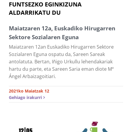
FUNTSEZKO EGINKIZUNA
ALDARRIKATU DU
Maiatzaren 12a, Euskadiko Hirugarren
Sektore Sozialaren Eguna
Maiatzaren 12an Euskadiko Hirugarren Sektore
Sozialaren Eguna ospatu da, Sareen Sareak
antolatuta. Bertan, Iñigo Urkullu lehendakariak
hartu du parte, eta Sareen Saria eman diote Mª
Ángel Arbaizagoitiari.
2021ko Maiatzak 12
Gehiago irakurri