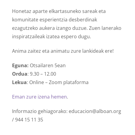
Honetaz aparte elkartasuneko sareak eta
komunitate esperientzia desberdinak
ezagutzeko aukera izango duzue. Zuen lanerako
inspiratzaileak izatea espero dugu.
Anima zaitez eta animatu zure lankideak ere!
Eguna:
Otsailaren 5ean
Ordua
: 9.30 – 12.00
Lekua
: Online – Zoom plataforma
Eman zure izena hemen
.
Informazio gehiagorako: educacion@alboan.org
/ 944 15 11 35