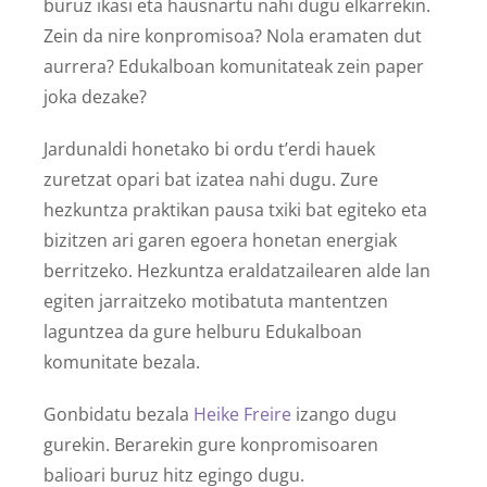
buruz ikasi eta hausnartu nahi dugu elkarrekin.
Zein da nire konpromisoa? Nola eramaten dut
aurrera? Edukalboan komunitateak zein paper
joka dezake?
Jardunaldi honetako bi ordu t’erdi hauek
zuretzat opari bat izatea nahi dugu. Zure
hezkuntza praktikan pausa txiki bat egiteko eta
bizitzen ari garen egoera honetan energiak
berritzeko. Hezkuntza eraldatzailearen alde lan
egiten jarraitzeko motibatuta mantentzen
laguntzea da gure helburu Edukalboan
komunitate bezala.
Gonbidatu bezala
Heike Freire
izango dugu
gurekin. Berarekin gure konpromisoaren
balioari buruz hitz egingo dugu.