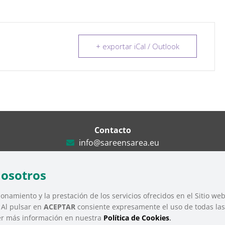
+ exportar iCal / Outlook
Contacto
info@sareensarea.eu
Iparraguirre, 9 lonja – 48009 Bilbao
946 569 230
nosotros
onamiento y la prestación de los servicios ofrecidos en el Sitio we
. Al pulsar en
ACEPTAR
consiente expresamente el uso de todas las 
Tercer Sector Social de Euskadi |
Aviso Legal
|
Política de Privacidad
|
Polít
er más información en nuestra
Política de Cookies
.