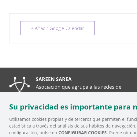
+ Añadir Google Calendar
SAREEN SAREA
Asociación que agrupa a las redes del
Tercer Sector Social en Euskadi
Su privacidad es importante para 
Utilizamos cookies propias y de terceros que permiten el funci
estadística a través del análisis de sus hábitos de navegación
SAREEN SAREA Euskadiko Hirugarren Sektore Soziala – 
configuración, pulse en
CONFIGURAR COOKIES
. Puede obten