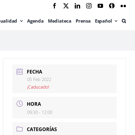
Facebook
X
LinkedIn
Instagram
YouTube
Ivoox
Flic
tualidad
Agenda
Mediateca
Prensa
Español
FECHA
05 Feb 2022
¡Caducado!
HORA
09:30 - 12:00
CATEGORÍAS