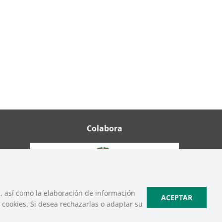
Colabora
b, así como la elaboración de información
ACEPTAR
cookies. Si desea rechazarlas o adaptar su
ica de Cookies
|
Política de Privacidad de Redes Sociales