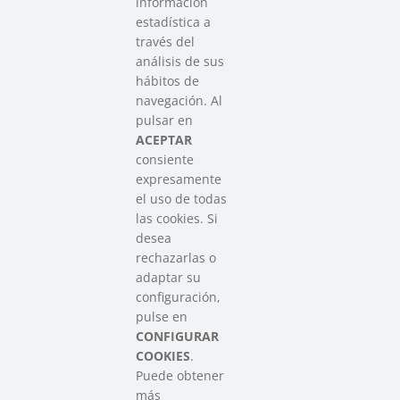
información
estadística a
través del
análisis de sus
hábitos de
SAREEN SAREA
navegación. Al
Asociación que agrupa a las redes
pulsar en
del Tercer Sector Social en Euskadi
ACEPTAR
consiente
expresamente
Contacto
el uso de todas
info@sareensarea.eu
las cookies. Si
Iparraguirre, 9 lonja – 48009 Bilbao
desea
946 569 230
rechazarlas o
adaptar su
configuración,
Colabora
pulse en
CONFIGURAR
COOKIES
.
Puede obtener
más