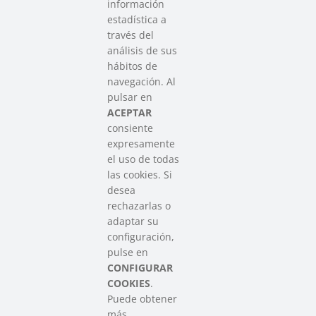
información
estadística a
través del
análisis de sus
hábitos de
SAREEN SAREA
navegación. Al
Asociación que agrupa a las redes
pulsar en
del Tercer Sector Social en Euskadi
ACEPTAR
consiente
expresamente
Contacto
el uso de todas
info@sareensarea.eu
las cookies. Si
Iparraguirre, 9 lonja – 48009 Bilbao
desea
946 569 230
rechazarlas o
adaptar su
configuración,
Colabora
pulse en
CONFIGURAR
COOKIES
.
Puede obtener
más