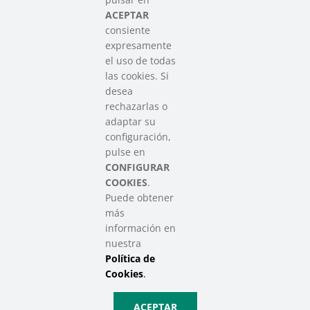
del Tercer Sector Social en Euskadi
ACEPTAR
consiente
expresamente
Contacto
el uso de todas
info@sareensarea.eu
las cookies. Si
Iparraguirre, 9 lonja – 48009 Bilbao
desea
946 569 230
rechazarlas o
adaptar su
configuración,
Colabora
pulse en
CONFIGURAR
COOKIES
.
Puede obtener
más
información en
nuestra
Política de
SAREEN SAREA Euskadiko Hirugarren Sektore Soziala – Tercer
Cookies
.
Sector Social de Euskadi
Aviso Legal
|
Política de Privacidad
|
Política de Cookies
|
Política
ACEPTAR