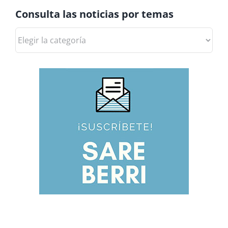
Consulta las noticias por temas
Consulta
las
noticias
por
temas