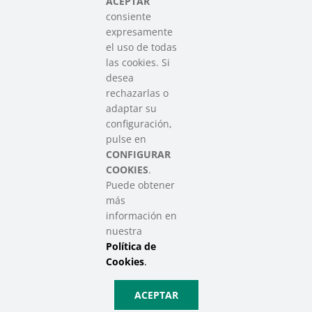
ACEPTAR
consiente
expresamente
Contacto
el uso de todas
info@sareensarea.eu
las cookies. Si
Iparraguirre, 9 lonja – 48009 Bilbao
desea
946 569 230
rechazarlas o
adaptar su
configuración,
Colabora
pulse en
CONFIGURAR
COOKIES
.
Puede obtener
más
información en
nuestra
Política de
SAREEN SAREA Euskadiko Hirugarren Sektore Soziala – Tercer
Sector Social de Euskadi
Cookies
.
Aviso Legal
|
Política de Privacidad
|
Política de Cookies
|
Política
ACEPTAR
de Privacidad de Redes Sociales