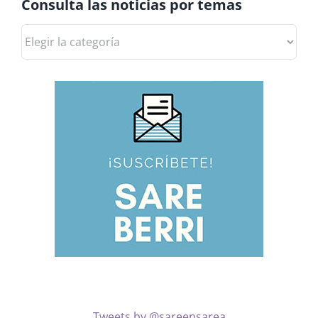
Consulta las noticias por temas
Consulta
las
noticias
por
temas
Tweets by @sareensarea