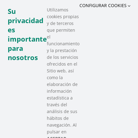
CONFIGURAR COOKIES
Su
Utilizamos
cookies propias
privacidad
y de terceros
es
que permiten
el
importante
funcionamiento
para
y la prestación
nosotros
de los servicios
ofrecidos en el
Sitio web, así
como la
elaboración de
información
estadística a
través del
análisis de sus
hábitos de
SAREEN SAREA
navegación. Al
Asociación que agrupa a las redes
pulsar en
del Tercer Sector Social en Euskadi