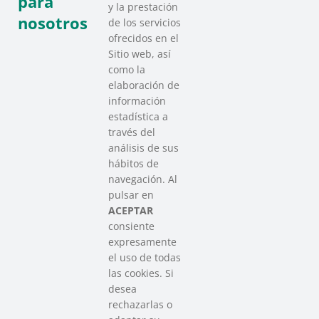
para
y la prestación
nosotros
de los servicios
ofrecidos en el
Sitio web, así
como la
elaboración de
información
estadística a
través del
análisis de sus
hábitos de
SAREEN SAREA
navegación. Al
Asociación que agrupa a las redes
pulsar en
del Tercer Sector Social en Euskadi
ACEPTAR
consiente
expresamente
Contacto
el uso de todas
info@sareensarea.eu
las cookies. Si
Iparraguirre, 9 lonja – 48009 Bilbao
desea
946 569 230
rechazarlas o