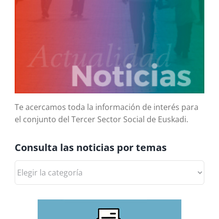
Te acercamos toda la información de interés para
el conjunto del Tercer Sector Social de Euskadi.
Consulta las noticias por temas
Consulta
las
noticias
por
temas