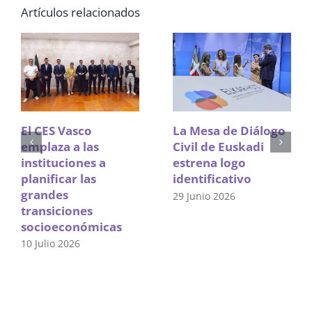
Artículos relacionados
El CES Vasco
La Mesa de Diálogo
emplaza a las
Civil de Euskadi
instituciones a
estrena logo
planificar las
identificativo
grandes
29 Junio 2026
transiciones
socioeconómicas
10 Julio 2026