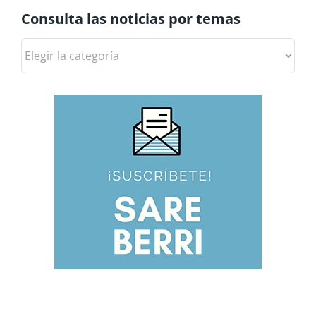
Consulta las noticias por temas
Consulta
las
noticias
por
temas