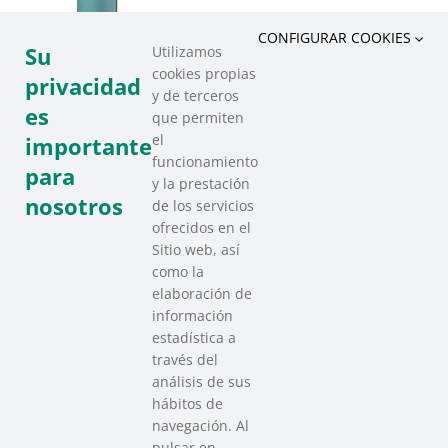
CONFIGURAR COOKIES
Su
Utilizamos
cookies propias
privacidad
y de terceros
es
que permiten
el
importante
funcionamiento
para
y la prestación
nosotros
de los servicios
ofrecidos en el
Sitio web, así
como la
elaboración de
información
estadística a
través del
análisis de sus
hábitos de
SAREEN SAREA
navegación. Al
Asociación que agrupa a las redes
pulsar en