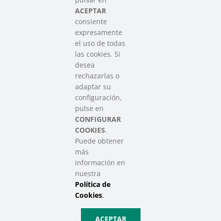
del Tercer Sector Social en Euskadi
ACEPTAR
consiente
expresamente
Contacto
el uso de todas
info@sareensarea.eu
las cookies. Si
Iparraguirre, 9 lonja – 48009 Bilbao
desea
946 569 230
rechazarlas o
adaptar su
configuración,
Colabora
pulse en
CONFIGURAR
COOKIES
.
Puede obtener
más
información en
nuestra
Política de
SAREEN SAREA Euskadiko Hirugarren Sektore Soziala – Tercer
Sector Social de Euskadi
Cookies
.
Aviso Legal
|
Política de Privacidad
|
Política de Cookies
|
Política
ACEPTAR
de Privacidad de Redes Sociales