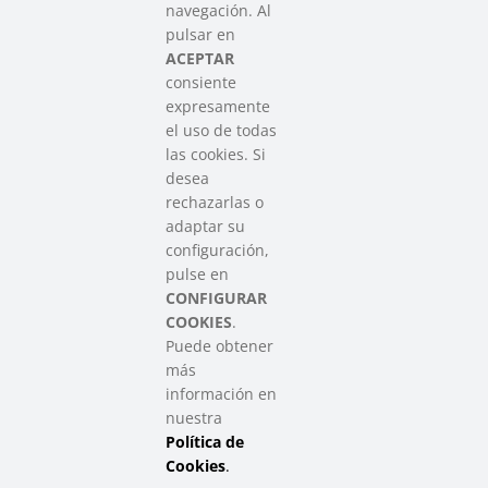
navegación. Al
Asociación que agrupa a las redes
pulsar en
del Tercer Sector Social en Euskadi
ACEPTAR
consiente
expresamente
Contacto
el uso de todas
info@sareensarea.eu
las cookies. Si
Iparraguirre, 9 lonja – 48009 Bilbao
desea
946 569 230
rechazarlas o
adaptar su
configuración,
Colabora
pulse en
CONFIGURAR
COOKIES
.
Puede obtener
más
información en
nuestra
Política de
SAREEN SAREA Euskadiko Hirugarren Sektore Soziala – Tercer
Cookies
.
Sector Social de Euskadi