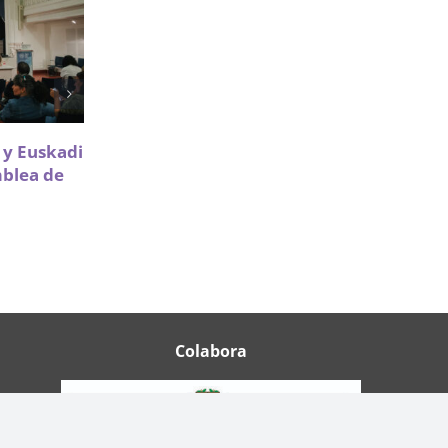
Sareen Sarea impulsa la
a y Euskadi
participación de Infancia y
mblea de
Adolescencia en políticas de
vivienda
18 Mayo 2026
Colabora