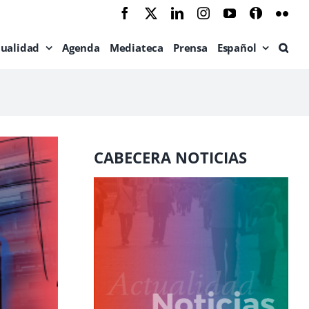
Facebook
X
LinkedIn
Instagram
YouTube
Ivoox
Flic
tualidad
Agenda
Mediateca
Prensa
Español
CABECERA NOTICIAS