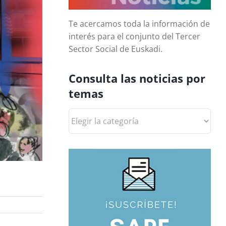
Te acercamos toda la información de
interés para el conjunto del Tercer
Sector Social de Euskadi.
Consulta las noticias por
temas
Consulta
las
noticias
por
temas