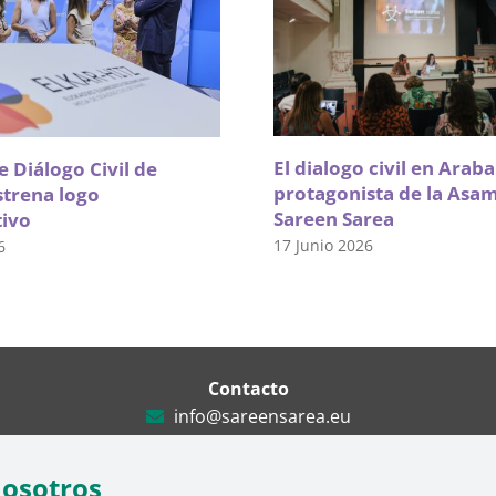
El dialogo civil en Arab
 Diálogo Civil de
protagonista de la Asa
strena logo
Sareen Sarea
tivo
17 Junio 2026
6
Contacto
info@sareensarea.eu
Iparraguirre, 9 lonja – 48009 Bilbao
946 569 230
nosotros