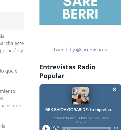
mía
marcha este
Tweets by @sareensarea
iguración y
Entrevistas Radio
lo que el
Popular
cimiento
os
ciales que
mía