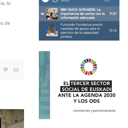
a, la
es de
In
umblr
Pinterest
Correo
electrónico