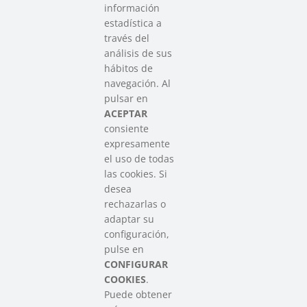
información
estadística a
través del
análisis de sus
hábitos de
SAREEN SAREA
navegación. Al
Asociación que agrupa a las redes
pulsar en
del Tercer Sector Social en Euskadi
ACEPTAR
consiente
expresamente
Contacto
el uso de todas
info@sareensarea.eu
las cookies. Si
Iparraguirre, 9 lonja – 48009 Bilbao
desea
946 569 230
rechazarlas o
adaptar su
configuración,
Colabora
pulse en
CONFIGURAR
COOKIES
.
Puede obtener