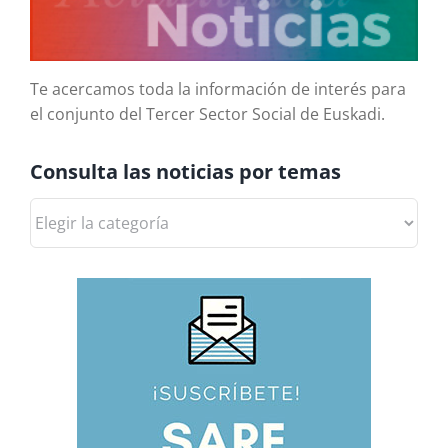
Te acercamos toda la información de interés para
el conjunto del Tercer Sector Social de Euskadi.
Consulta las noticias por temas
Consulta
las
noticias
por
temas