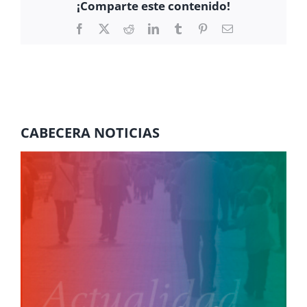
¡Comparte este contenido!
Facebook
X
Reddit
LinkedIn
Tumblr
Pinterest
Correo
electrónico
CABECERA NOTICIAS