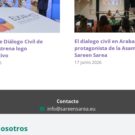
El dialogo civil en Arab
 Diálogo Civil de
protagonista de la Asa
strena logo
Sareen Sarea
tivo
17 Junio 2026
6
Contacto
info@sareensarea.eu
Iparraguirre, 9 lonja – 48009 Bilbao
946 569 230
nosotros