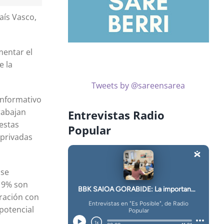
aís Vasco,
mentar el
e la
Tweets by @sareensarea
 informativo
rabajan
Entrevistas Radio
estas
Popular
 privadas
 se
 19% son
ración con
potencial