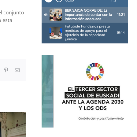
el conjunto
o está
In
umblr
Pinterest
Correo
electrónico