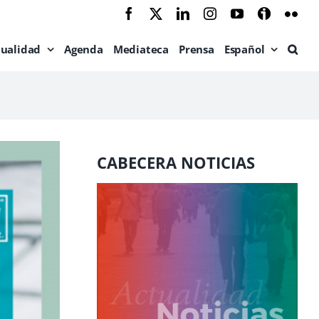
Facebook
X
LinkedIn
Instagram
YouTube
Ivoox
Flic
tualidad
Agenda
Mediateca
Prensa
Español
CABECERA NOTICIAS