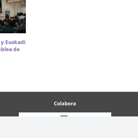
Sareen Sarea impulsa la
a y Euskadi
participación de Infancia y
mblea de
Adolescencia en políticas de
vivienda
18 Mayo 2026
Colabora