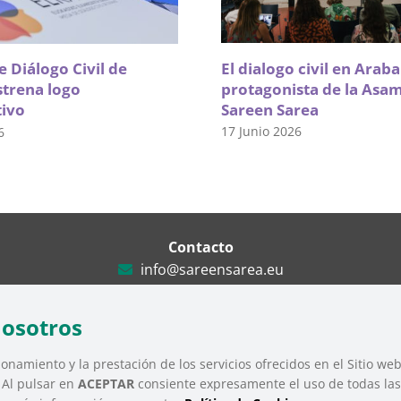
El dialogo civil en Arab
 Diálogo Civil de
protagonista de la Asa
strena logo
Sareen Sarea
tivo
17 Junio 2026
6
Contacto
info@sareensarea.eu
Iparraguirre, 9 lonja – 48009 Bilbao
946 569 230
nosotros
onamiento y la prestación de los servicios ofrecidos en el Sitio we
. Al pulsar en
ACEPTAR
consiente expresamente el uso de todas las 
Tercer Sector Social de Euskadi |
Aviso Legal
|
Política de Privacidad
|
Polít