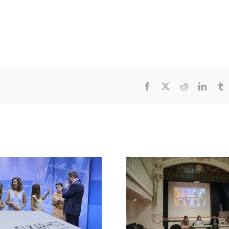
Facebook
X
Reddit
Linked
T