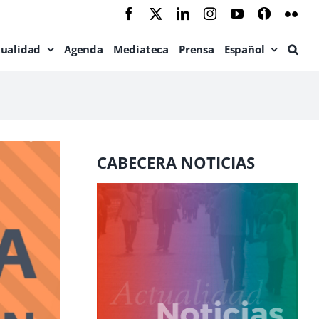
Facebook
X
LinkedIn
Instagram
YouTube
Ivoox
Flic
tualidad
Agenda
Mediateca
Prensa
Español
CABECERA NOTICIAS