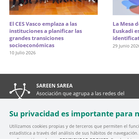
El CES Vasco emplaza a las
La Mesa de
instituciones a planificar las
Euskadi e
grandes transiciones
identifica
socioeconómicas
29 Junio 202
10 Julio 2026
SAREEN SAREA
Asociación que agrupa a las redes del
Tercer Sector Social en Euskadi
Su privacidad es importante para 
Utilizamos cookies propias y de terceros que permiten el funci
estadística a través del análisis de sus hábitos de navegación
SAREEN SAREA Euskadiko Hirugarren Sektore Soziala – 