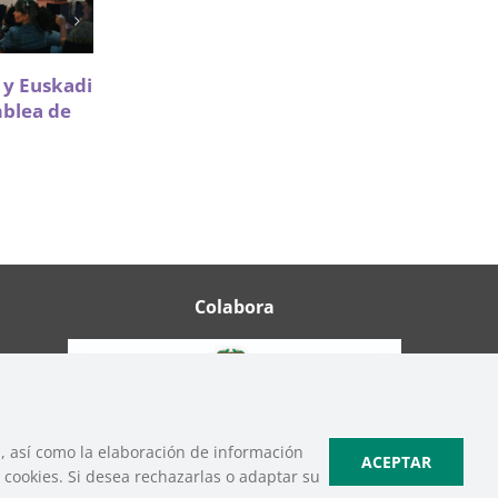
Sareen Sarea impulsa la
a y Euskadi
participación de Infancia y
mblea de
Adolescencia en políticas de
vivienda
18 Mayo 2026
Colabora
b, así como la elaboración de información
ACEPTAR
cookies. Si desea rechazarlas o adaptar su
ica de Cookies
|
Política de Privacidad de Redes Sociales