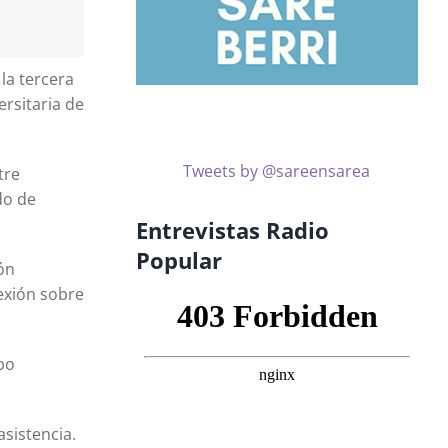
la tercera
ersitaria de
Tweets by @sareensarea
tre
do de
Entrevistas Radio
Popular
ón
lexión sobre
po
asistencia.