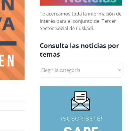
Te acercamos toda la información de
interés para el conjunto del Tercer
Sector Social de Euskadi.
Consulta las noticias por
temas
Consulta
las
noticias
por
temas