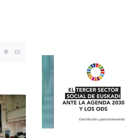
In
umblr
Pinterest
Correo
electrónico