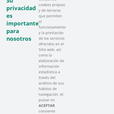
Su
cookies propias
privacidad
y de terceros
es
que permiten
el
importante
funcionamiento
para
y la prestación
nosotros
de los servicios
ofrecidos en el
Sitio web, así
como la
elaboración de
información
estadística a
través del
análisis de sus
hábitos de
SAREEN SAREA
navegación. Al
Asociación que agrupa a las redes
pulsar en
del Tercer Sector Social en Euskadi
ACEPTAR
consiente