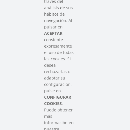
través del
análisis de sus
hábitos de
SAREEN SAREA
navegación. Al
Asociación que agrupa a las redes
pulsar en
del Tercer Sector Social en Euskadi
ACEPTAR
consiente
expresamente
Contacto
el uso de todas
info@sareensarea.eu
las cookies. Si
Iparraguirre, 9 lonja – 48009 Bilbao
desea
946 569 230
rechazarlas o
adaptar su
configuración,
Colabora
pulse en
CONFIGURAR
COOKIES
.
Puede obtener
más
información en
nuestra