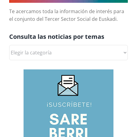
Te acercamos toda la información de interés para
el conjunto del Tercer Sector Social de Euskadi.
Consulta las noticias por temas
Consulta
las
noticias
por
temas