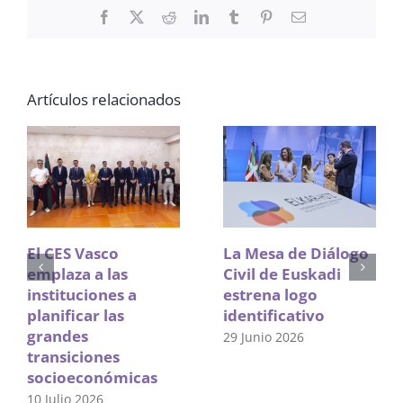
Facebook
X
Reddit
LinkedIn
Tumblr
Pinterest
Correo
electrónico
Artículos relacionados
El CES Vasco
La Mesa de Diálogo
emplaza a las
Civil de Euskadi
instituciones a
estrena logo
planificar las
identificativo
grandes
29 Junio 2026
transiciones
socioeconómicas
10 Julio 2026