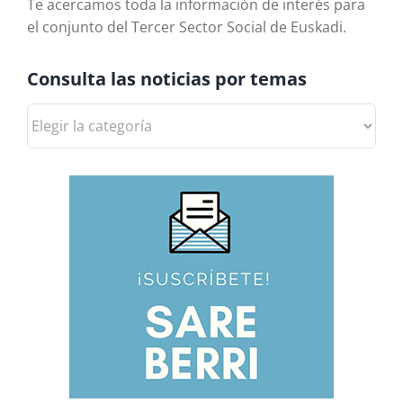
Te acercamos toda la información de interés para
el conjunto del Tercer Sector Social de Euskadi.
Consulta las noticias por temas
Consulta
las
noticias
por
temas