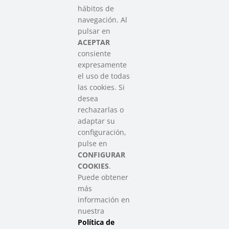
hábitos de
SAREEN SAREA
navegación. Al
Asociación que agrupa a las redes
pulsar en
del Tercer Sector Social en Euskadi
ACEPTAR
consiente
expresamente
Contacto
el uso de todas
info@sareensarea.eu
las cookies. Si
Iparraguirre, 9 lonja – 48009 Bilbao
desea
946 569 230
rechazarlas o
adaptar su
configuración,
Colabora
pulse en
CONFIGURAR
COOKIES
.
Puede obtener
más
información en
nuestra
Política de
SAREEN SAREA Euskadiko Hirugarren Sektore Soziala – Tercer