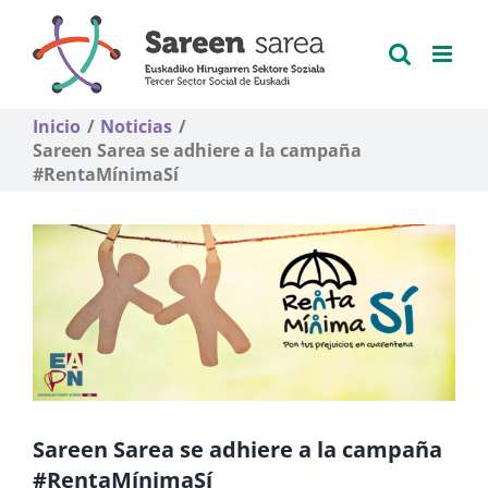
Saltar
al
contenido
Inicio
Noticias
Sareen Sarea se adhiere a la campaña
#RentaMínimaSí
Sareen Sarea se adhiere a la campaña
#RentaMínimaSí