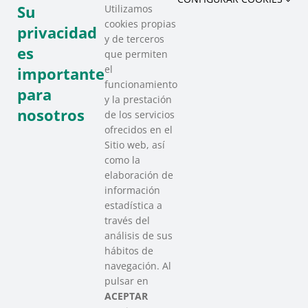
Su
Utilizamos
cookies propias
privacidad
y de terceros
es
que permiten
el
importante
funcionamiento
para
y la prestación
nosotros
de los servicios
ofrecidos en el
Sitio web, así
como la
elaboración de
información
estadística a
través del
análisis de sus
hábitos de
SAREEN SAREA
navegación. Al
Asociación que agrupa a las redes
pulsar en
del Tercer Sector Social en Euskadi
ACEPTAR