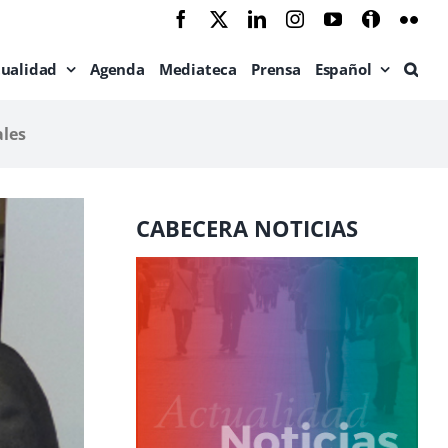
Facebook
X
LinkedIn
Instagram
YouTube
Ivoox
Flic
tualidad
Agenda
Mediateca
Prensa
Español
ales
CABECERA NOTICIAS