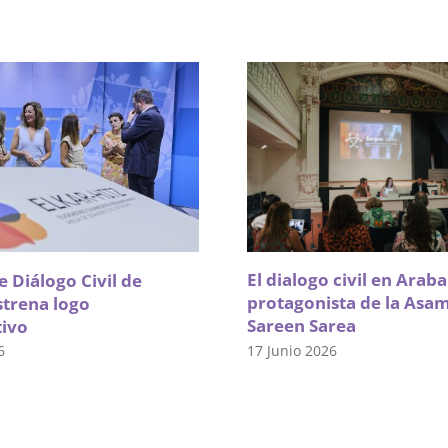
El dialogo civil en Arab
 Diálogo Civil de
protagonista de la Asa
strena logo
Sareen Sarea
tivo
17 Junio 2026
6