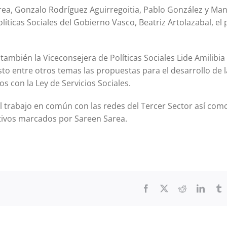
rea, Gonzalo Rodríguez Aguirregoitia, Pablo González y Ma
líticas Sociales del Gobierno Vasco, Beatriz Artolazabal, el
ambién la Viceconsejera de Políticas Sociales Lide Amilibia 
sto entre otros temas las propuestas para el desarrollo de l
os con la Ley de Servicios Sociales.
l trabajo en común con las redes del Tercer Sector así como
etivos marcados por Sareen Sarea.
Facebook
X
Reddit
Linked
T