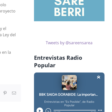
nolo
 proyecto
y el
a Ley del
Tweets by @sareensarea
 en la
Entrevistas Radio
Popular
In
umblr
Pinterest
Correo
electrónico