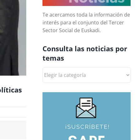
Te acercamos toda la información de
interés para el conjunto del Tercer
Sector Social de Euskadi.
Consulta las noticias por
temas
Consulta
las
noticias
líticas
por
temas