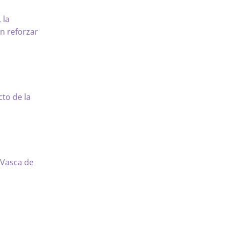
 la
an reforzar
cto de la
 Vasca de