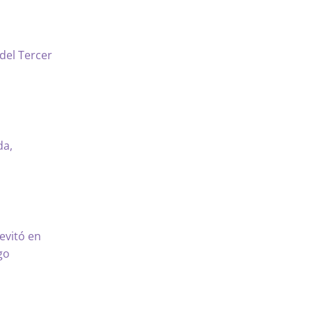
del Tercer
da,
evitó en
go