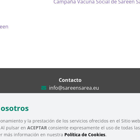
Campaña Vacuna Social de Sareen S
reen
Contacto
info@sareensarea.eu
Iparraguirre, 9 lonja – 48009 Bilbao
946 569 230
nosotros
onamiento y la prestación de los servicios ofrecidos en el Sitio we
. Al pulsar en
ACEPTAR
consiente expresamente el uso de todas las 
Tercer Sector Social de Euskadi |
Aviso Legal
|
Política de Privacidad
|
Polít
er más información en nuestra
Política de Cookies
.