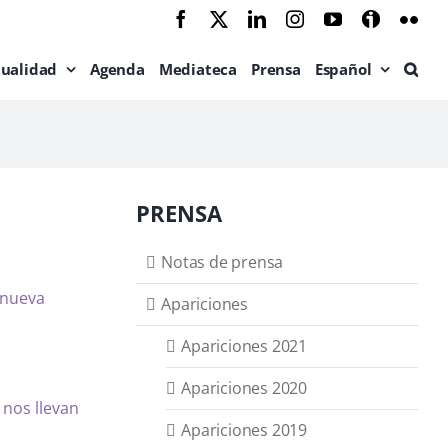
Facebook
X
LinkedIn
Instagram
YouTube
Ivoox
Flic
tualidad
Agenda
Mediateca
Prensa
Español
PRENSA
Notas de prensa
 nueva
Apariciones
Apariciones 2021
Apariciones 2020
 nos llevan
Apariciones 2019