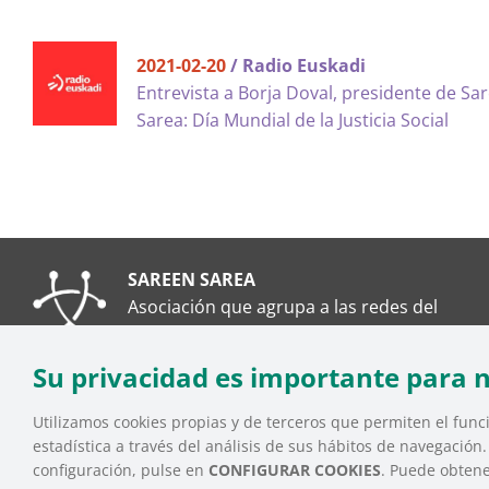
2021-02-20
/ Radio Euskadi
Entrevista a Borja Doval, presidente de Sa
Sarea: Día Mundial de la Justicia Social
SAREEN SAREA
Asociación que agrupa a las redes del
Tercer Sector Social en Euskadi
Su privacidad es importante para 
Utilizamos cookies propias y de terceros que permiten el funci
estadística a través del análisis de sus hábitos de navegación
SAREEN SAREA Euskadiko Hirugarren Sektore Soziala – 
configuración, pulse en
CONFIGURAR COOKIES
. Puede obten