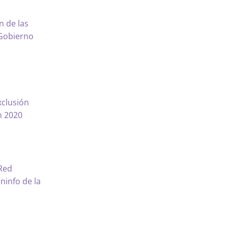
n de las
 Gobierno
xclusión
n 2020
 Red
ninfo de la