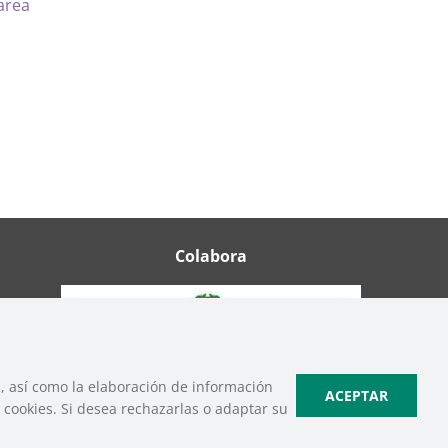
area
Colabora
b, así como la elaboración de información
ACEPTAR
cookies. Si desea rechazarlas o adaptar su
ica de Cookies
|
Política de Privacidad de Redes Sociales