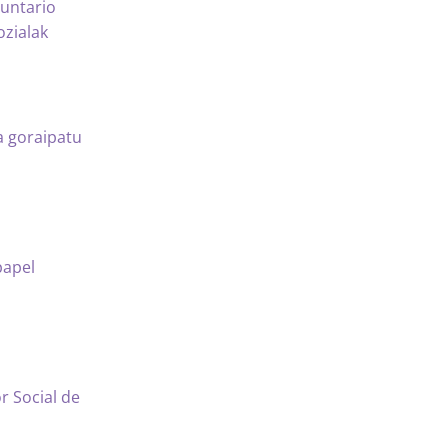
luntario
ozialak
a goraipatu
papel
r Social de