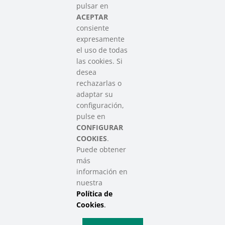
Asociación que agrupa a las redes
pulsar en
del Tercer Sector Social en Euskadi
ACEPTAR
consiente
expresamente
Contacto
el uso de todas
info@sareensarea.eu
las cookies. Si
Iparraguirre, 9 lonja – 48009 Bilbao
desea
946 569 230
rechazarlas o
adaptar su
configuración,
Colabora
pulse en
CONFIGURAR
COOKIES
.
Puede obtener
más
información en
nuestra
Política de
SAREEN SAREA Euskadiko Hirugarren Sektore Soziala – Tercer
Sector Social de Euskadi
Cookies
.
Aviso Legal
|
Política de Privacidad
|
Política de Cookies
|
Política