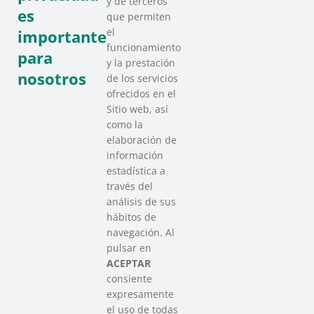
y de terceros
es
que permiten
el
importante
funcionamiento
para
y la prestación
nosotros
de los servicios
ofrecidos en el
Sitio web, así
como la
elaboración de
información
estadística a
través del
análisis de sus
hábitos de
SAREEN SAREA
navegación. Al
Asociación que agrupa a las redes
pulsar en
del Tercer Sector Social en Euskadi
ACEPTAR
consiente
expresamente
Contacto
el uso de todas