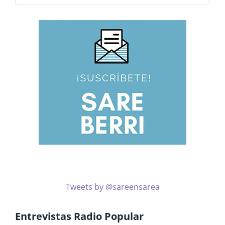
noticias
por
temas
Tweets by @sareensarea
Entrevistas Radio Popular