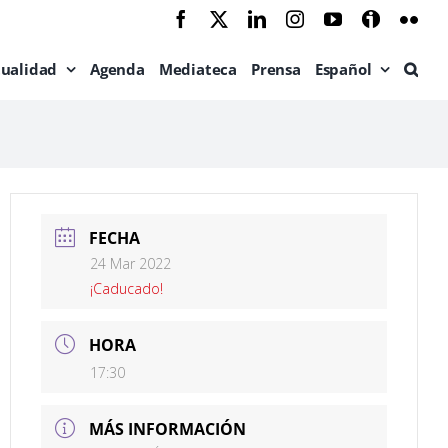
Facebook
X
LinkedIn
Instagram
YouTube
Ivoox
Flic
tualidad
Agenda
Mediateca
Prensa
Español
FECHA
24 Mar 2022
¡Caducado!
HORA
17:30
MÁS INFORMACIÓN