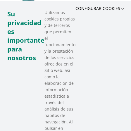
CONFIGURAR COOKIES
Su
Utilizamos
cookies propias
privacidad
y de terceros
es
que permiten
el
importante
funcionamiento
para
y la prestación
nosotros
de los servicios
ofrecidos en el
Sitio web, así
como la
elaboración de
información
estadística a
través del
análisis de sus
hábitos de
SAREEN SAREA
navegación. Al
Asociación que agrupa a las redes
pulsar en