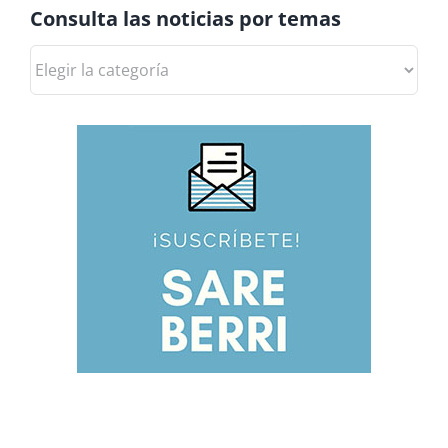
Consulta las noticias por temas
Consulta
las
noticias
por
temas