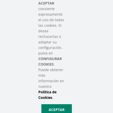
del Tercer Sector Social en Euskadi
ACEPTAR
consiente
expresamente
Contacto
el uso de todas
info@sareensarea.eu
las cookies. Si
Iparraguirre, 9 lonja – 48009 Bilbao
desea
946 569 230
rechazarlas o
adaptar su
configuración,
Colabora
pulse en
CONFIGURAR
COOKIES
.
Puede obtener
más
información en
nuestra
Política de
SAREEN SAREA Euskadiko Hirugarren Sektore Soziala – Tercer
Cookies
.
Sector Social de Euskadi
Aviso Legal
|
Política de Privacidad
|
Política de Cookies
|
Política
ACEPTAR
de Privacidad de Redes Sociales