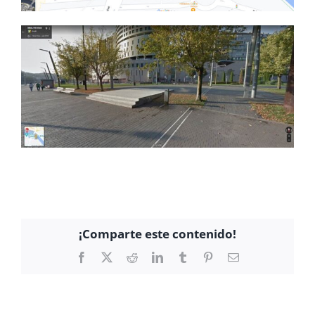
¡Comparte este contenido!
Facebook
X
Reddit
LinkedIn
Tumblr
Pinterest
Correo
electrónico