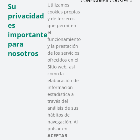
CONFIGURAR COOKIES
Su
Utilizamos
cookies propias
privacidad
y de terceros
es
que permiten
el
importante
funcionamiento
para
y la prestación
nosotros
de los servicios
ofrecidos en el
Sitio web, así
como la
elaboración de
información
estadística a
través del
análisis de sus
hábitos de
SAREEN SAREA
navegación. Al
Asociación que agrupa a las redes
pulsar en
del Tercer Sector Social en Euskadi
ACEPTAR