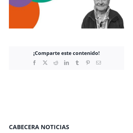
¡Comparte este contenido!
Facebook
X
Reddit
LinkedIn
Tumblr
Pinterest
Correo
electrónico
CABECERA NOTICIAS