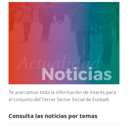
Te acercamos toda la información de interés para
el conjunto del Tercer Sector Social de Euskadi.
Consulta las noticias por temas
Consulta