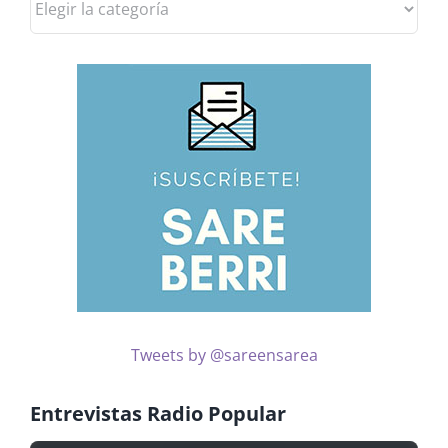
las
noticias
por
temas
Tweets by @sareensarea
Entrevistas Radio Popular