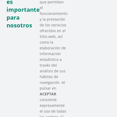
es
que permiten
el
importante
funcionamiento
para
y la prestación
nosotros
de los servicios
ofrecidos en el
Sitio web, así
como la
elaboración de
información
estadística a
través del
análisis de sus
hábitos de
SAREEN SAREA
navegación. Al
Asociación que agrupa a las redes
pulsar en
del Tercer Sector Social en Euskadi
ACEPTAR
consiente
expresamente
Contacto
el uso de todas
info@sareensarea.eu
las cookies. Si