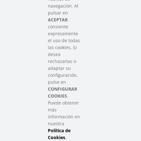
SAREEN SAREA
navegación. Al
Asociación que agrupa a las redes
pulsar en
del Tercer Sector Social en Euskadi
ACEPTAR
consiente
expresamente
Contacto
el uso de todas
info@sareensarea.eu
las cookies. Si
Iparraguirre, 9 lonja – 48009 Bilbao
desea
946 569 230
rechazarlas o
adaptar su
configuración,
Colabora
pulse en
CONFIGURAR
COOKIES
.
Puede obtener
más
información en
nuestra
Política de
SAREEN SAREA Euskadiko Hirugarren Sektore Soziala – Tercer
Cookies
.
Sector Social de Euskadi