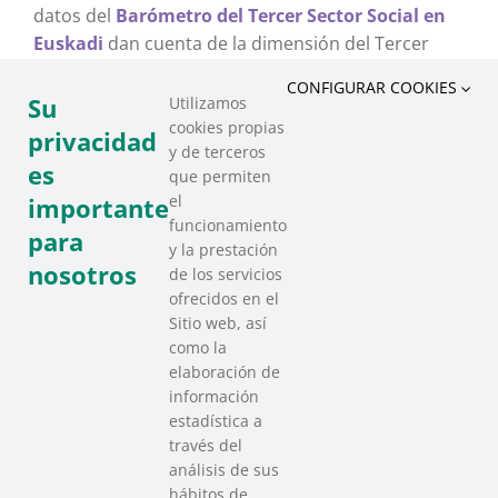
datos del
Barómetro del Tercer Sector Social en
Euskadi
dan cuenta de la dimensión del Tercer
Sector Social vasco: más de 4.200 entidades con
CONFIGURAR COOKIES
sede y actividad en la Comunidad Autónoma del
Su
Utilizamos
País Vasco, que agrupan a cerca de 170.000
cookies propias
privacidad
y de terceros
personas voluntarias y más de 45.000 personas
es
que permiten
remuneradas. Representan el 2,4% del PIB de la
el
importante
CAPV.
funcionamiento
para
y la prestación
nosotros
de los servicios
ofrecidos en el
Sitio web, así
como la
elaboración de
información
estadística a
través del
análisis de sus
hábitos de