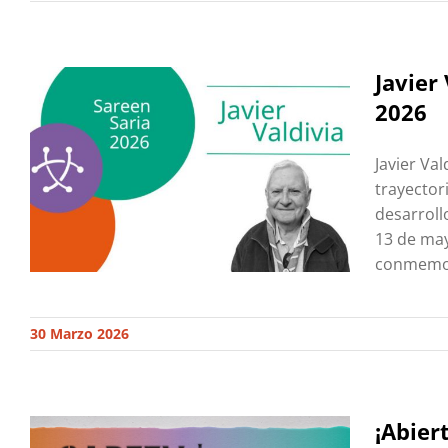
Javier
2026
Javier Va
trayectori
desarroll
13 de may
conmemora
30 Marzo 2026
¡Abier