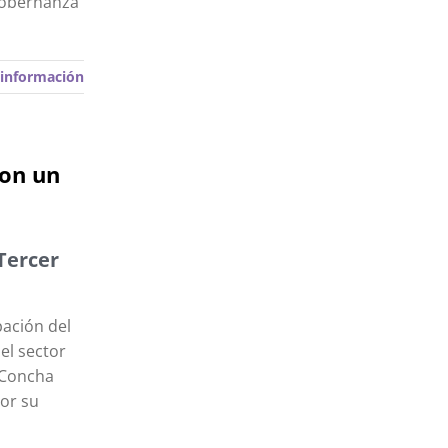
 gobernanza
información
con un
Tercer
pación del
el sector
 Concha
por su