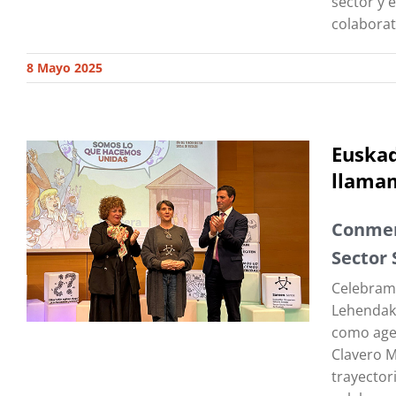
sector y 
colaborat
8 Mayo 2025
Euskad
llamam
Conmem
Sector 
Celebramo
Lehendaka
como agen
Clavero M
trayectori