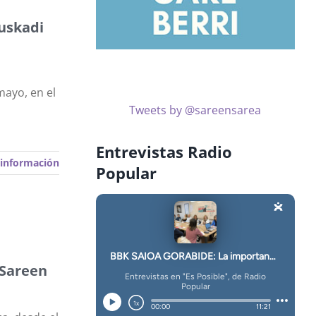
uskadi
mayo, en el
Tweets by @sareensarea
Entrevistas Radio
información
Popular
 Sareen