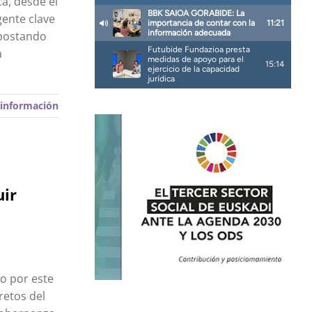
a, desde el
gente clave
apostando
a
información
uir
o por este
retos del