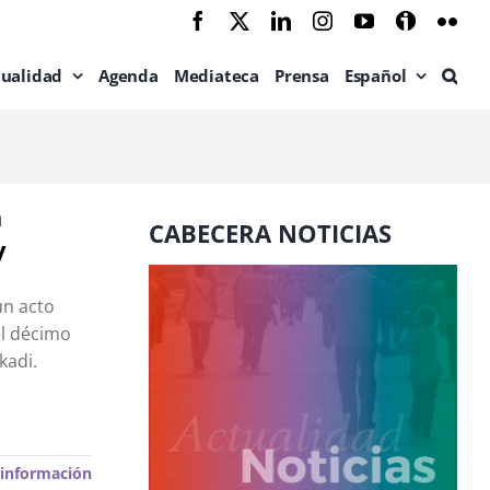
Facebook
X
LinkedIn
Instagram
YouTube
Ivoox
Flic
tualidad
Agenda
Mediateca
Prensa
Español
a
CABECERA NOTICIAS
y
un acto
el décimo
kadi.
información