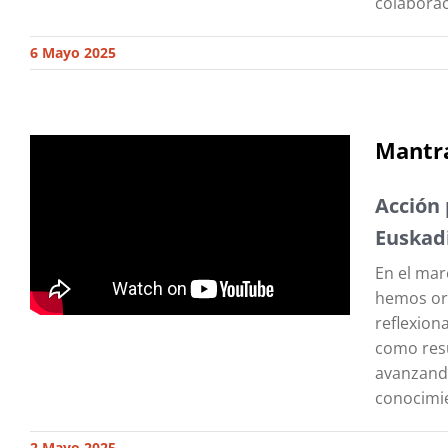
colaboraci
6 Mayo 2025
Mantra
Acción 
Euskad
En el mar
hemos org
reflexion
como resu
avanzando
conocimie
2 Mayo 2025