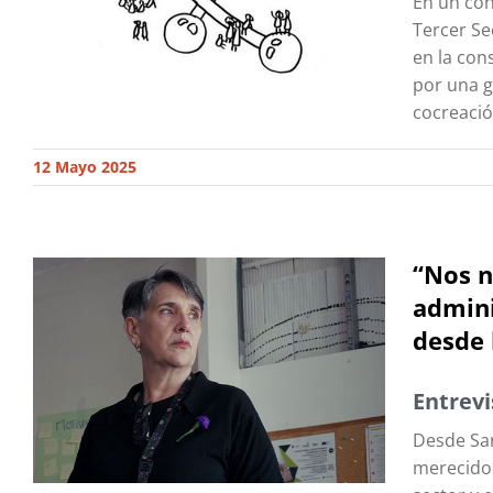
En un con
Tercer Se
en la con
por una g
cocreaci
12 Mayo 2025
“Nos n
admini
desde 
Entrevi
Desde Sar
merecido 