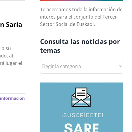
Te acercamos toda la información de
interés para el conjunto del Tercer
n Saria
Sector Social de Euskadi.
Consulta las noticias por
o a su
temas
ado, al
Consulta
rá lugar el
las
noticias
por
temas
información