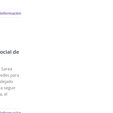
información
ocial de
n Sarea
redes para
 dejado
a seguir
, el
información