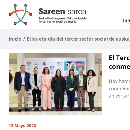
Saltar
al
contenido
Ini
Inicio
Etiqueta:
día del tercer sector social de euska
El Ter
conmem
Hoy hemos
conmemora
aniversar
13 Mayo 2026